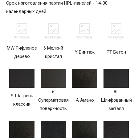
Срок изготовления партии HPL-панелей - 14-30
календарных дней.
MW Рифленое
6 Мелкий
Y Винтаж
PT Бетон
дерево
кристал
6
AL
S Шагрень
Суперматовая
A Амано
Шлифованный
классик
поверхность
металл