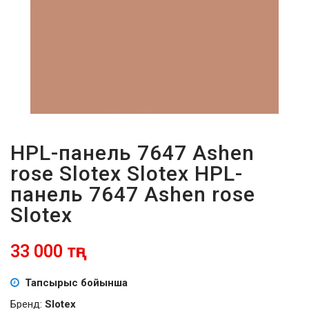
ПАРОЛЬДІ
ҰМЫТТЫҢЫЗ
БА?
HPL-панель 7647 Ashen
rose Slotex Slotex HPL-
панель 7647 Ashen rose
Slotex
33 000 тңг
Тапсырыс бойынша
Бренд:
Slotex