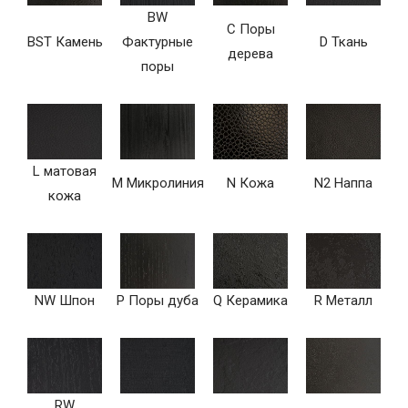
BW
C Поры
BST Камень
Фактурные
D Ткань
дерева
поры
L матовая
M Микролиния
N Кожа
N2 Наппа
кожа
NW Шпон
P Поры дуба
Q Керамика
R Металл
RW