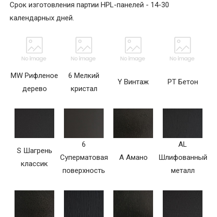
Срок изготовления партии HPL-панелей - 14-30
календарных дней.
MW Рифленое
6 Мелкий
Y Винтаж
PT Бетон
дерево
кристал
6
AL
S Шагрень
Суперматовая
A Амано
Шлифованный
классик
поверхность
металл