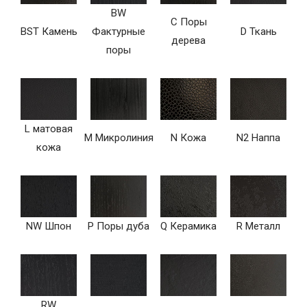
BW
C Поры
BST Камень
Фактурные
D Ткань
дерева
поры
L матовая
M Микролиния
N Кожа
N2 Наппа
кожа
NW Шпон
P Поры дуба
Q Керамика
R Металл
RW