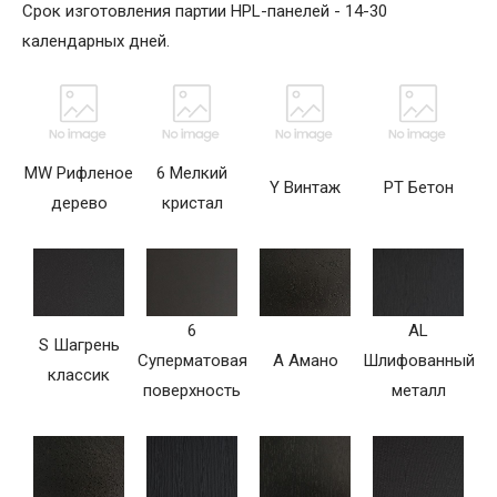
Срок изготовления партии HPL-панелей - 14-30
календарных дней.
MW Рифленое
6 Мелкий
Y Винтаж
PT Бетон
дерево
кристал
6
AL
S Шагрень
Суперматовая
A Амано
Шлифованный
классик
поверхность
металл