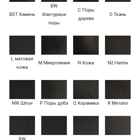
BW
C Поры
BST Камень
Фактурные
D Ткань
дерева
поры
L матовая
M Микролиния
N Кожа
N2 Наппа
кожа
NW Шпон
P Поры дуба
Q Керамика
R Металл
RW