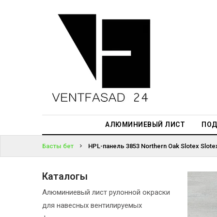
АЛЮМИНИЕВЫЙ
ЛИСТ
ЖҮЙЕГЕ
ПОДСИСТЕМА
КІРІҢІЗ
REVENTAL
ПАРОЛЬДІ
КРОВЕЛЬНЫЙ
ҰМЫТТЫҢЫЗ
АЛЮМИНИЙ
БА?
HPL-ПАНЕЛИ
АЛЮМИНИЕВЫЙ ЛИСТ
ПОД
ПРОЕКТИРОВАНИЕ
Басты бет
HPL-панель 3853 Northern Oak Slotex Slote
Каталогы
Алюминиевый лист рулонной окраски
для навесных вентилируемых