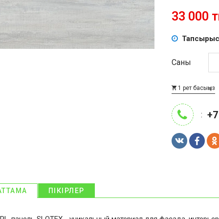
33 000 тң
Тапсырыс
Саны
1 рет басыңыз
+7
:
АТТАМА
ПІКІРЛЕР