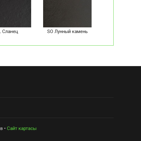
L Сланец
SO Лунный камень
в •
Сайт картасы