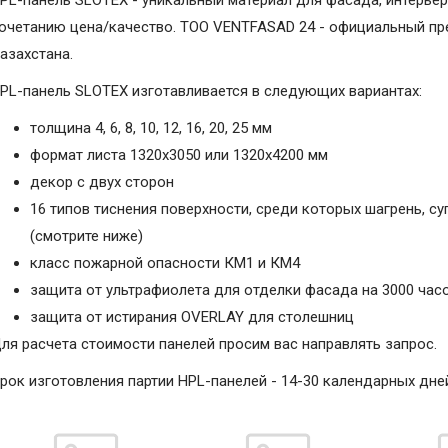
PL-панель SLOTEX - уникальный материал для фасада, интерьер
очетанию цена/качество. ТОО VENTFASAD 24 - официальный пре
азахстана.
PL-панель SLOTEX изготавливается в следующих вариантах:
толщина 4, 6, 8, 10, 12, 16, 20, 25 мм
формат листа 1320х3050 или 1320х4200 мм
декор с двух сторон
16 типов тиснения поверхности, среди которых шагрень, с
(смотрите ниже)
класс пожарной опасности КМ1 и КМ4
защита от ультрафиолета для отделки фасада на 3000 час
защита от истирания OVERLAY для столешниц
ля расчета стоимости панелей просим вас направлять запрос.
рок изготовления партии HPL-панелей - 14-30 календарных дне