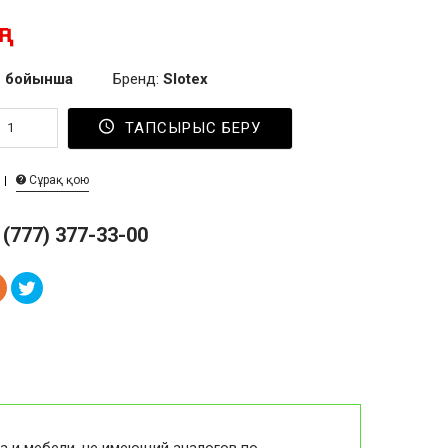
г
 бойынша
Бренд:
Slotex
ТАПСЫРЫС БЕРУ
Сұрақ қою
 (777) 377-33-00