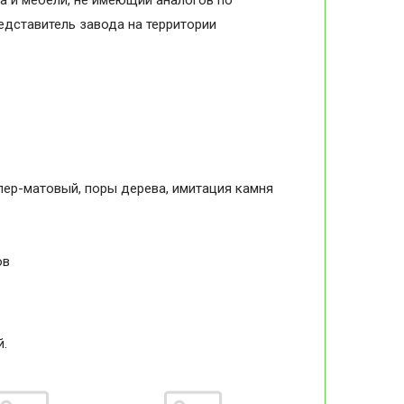
а и мебели, не имеющий аналогов по
дставитель завода на территории
упер-матовый, поры дерева, имитация камня
ов
й.