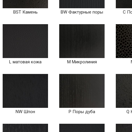
BST Камень
BW Фактурные поры
C П
L матовая кожа
M Микролиния
NW Шпон
P Поры дуба
Q 