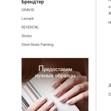
H
Брендтер
с
GRAVIS
К
Lemark
H
REVENTAL
Slotex
Steel Reels Painting
Д
С