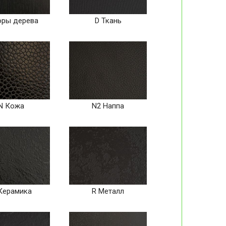
оры дерева
D Ткань
N Кожа
N2 Наппа
Керамика
R Металл