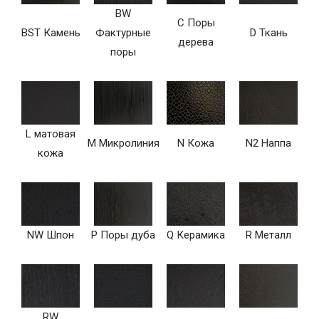
BW
C Поры
BST Камень
Фактурные
D Ткань
дерева
поры
L матовая
M Микролиния
N Кожа
N2 Наппа
кожа
NW Шпон
P Поры дуба
Q Керамика
R Металл
RW