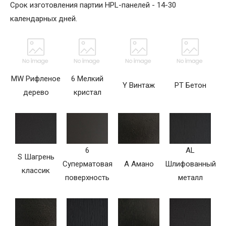
Срок изготовления партии HPL-панелей - 14-30
календарных дней.
MW Рифленое
6 Мелкий
Y Винтаж
PT Бетон
дерево
кристал
6
AL
S Шагрень
Суперматовая
A Амано
Шлифованный
классик
поверхность
металл