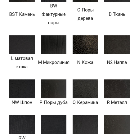
BW
C Поры
BST Камень
Фактурные
D Ткань
дерева
поры
L матовая
M Микролиния
N Кожа
N2 Наппа
кожа
NW Шпон
P Поры дуба
Q Керамика
R Металл
RW