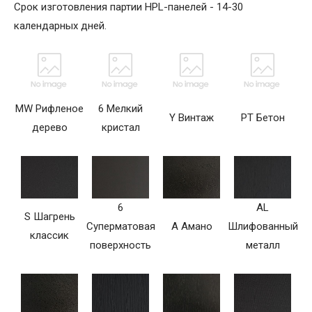
Срок изготовления партии HPL-панелей - 14-30
календарных дней.
MW Рифленое
6 Мелкий
Y Винтаж
PT Бетон
дерево
кристал
6
AL
S Шагрень
Суперматовая
A Амано
Шлифованный
классик
поверхность
металл