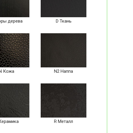
оры дерева
D Ткань
N Кожа
N2 Наппа
Керамика
R Металл