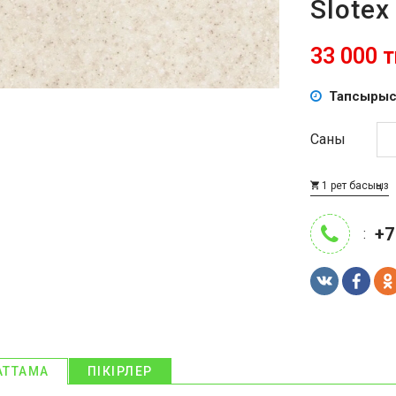
Slotex
33 000 тң
Тапсырыс
Саны
1 рет басыңыз
+7
:
АТТАМА
ПІКІРЛЕР