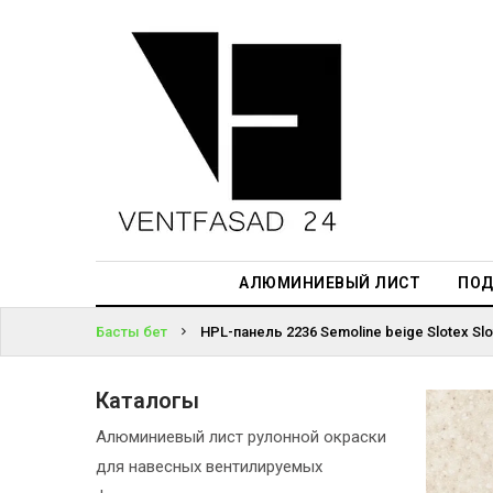
АЛЮМИНИЕВЫЙ
ЛИСТ
ЖҮЙЕГЕ
ПОДСИСТЕМА
КІРІҢІЗ
REVENTAL
ПАРОЛЬДІ
КРОВЕЛЬНЫЙ
ҰМЫТТЫҢЫЗ
АЛЮМИНИЙ
БА?
HPL-ПАНЕЛИ
АЛЮМИНИЕВЫЙ ЛИСТ
ПОД
ПРОЕКТИРОВАНИЕ
Басты бет
HPL-панель 2236 Semoline beige Slotex Slo
Каталогы
Алюминиевый лист рулонной окраски
для навесных вентилируемых