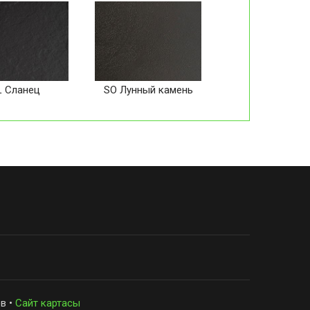
L Сланец
SO Лунный камень
в •
Сайт картасы