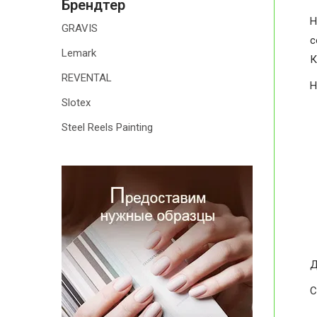
Брендтер
H
GRAVIS
с
Lemark
К
REVENTAL
H
Slotex
Steel Reels Painting
Д
С