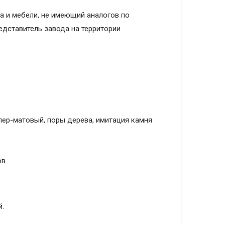
а и мебели, не имеющий аналогов по
дставитель завода на территории
упер-матовый, поры дерева, имитация камня
ов
й.