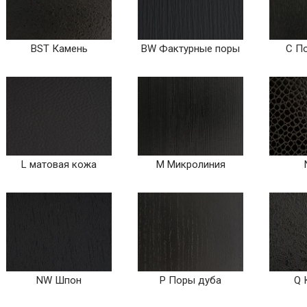
BST Камень
BW Фактурные поры
C П
L матовая кожа
M Микролиния
NW Шпон
P Поры дуба
Q 