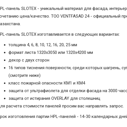
PL-панель SLOTEX - уникальный материал для фасада, интерьер
очетанию цена/качество. ТОО VENTFASAD 24 - официальный пре
азахстана.
PL-панель SLOTEX изготавливается в следующих вариантах:
толщина 4, 6, 8, 10, 12, 16, 20, 25 мм
формат листа 1320х3050 или 1320х4200 мм
декор с двух сторон
16 типов тиснения поверхности, среди которых шагрень, с
(смотрите ниже)
класс пожарной опасности КМ1 и КМ4
защита от ультрафиолета для отделки фасада на 3000 час
защита от истирания OVERLAY для столешниц
ля расчета стоимости панелей просим вас направлять запрос.
рок изготовления партии HPL-панелей - 14-30 календарных дне