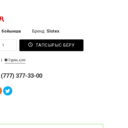
г
 бойынша
Бренд:
Slotex
ТАПСЫРЫС БЕРУ
Сұрақ қою
 (777) 377-33-00