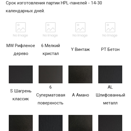
Срок изготовления партии HPL-панелей - 14-30
календарных дней.
MW Рифленое
6 Мелкий
Y Винтаж
PT Бетон
дерево
кристал
6
AL
S Шагрень
Суперматовая
A Амано
Шлифованный
классик
поверхность
металл