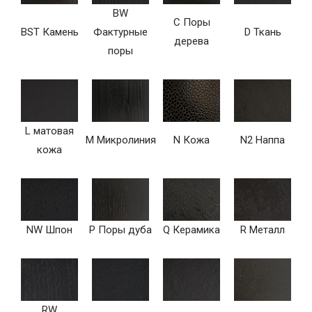
BW
C Поры
BST Камень
Фактурные
D Ткань
дерева
поры
L матовая
M Микролиния
N Кожа
N2 Наппа
кожа
NW Шпон
P Поры дуба
Q Керамика
R Металл
RW