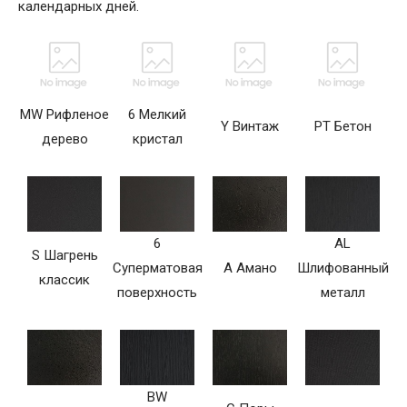
календарных дней.
MW Рифленое
6 Мелкий
Y Винтаж
PT Бетон
дерево
кристал
6
AL
S Шагрень
Суперматовая
A Амано
Шлифованный
классик
поверхность
металл
BW