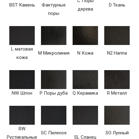
C Поры
BST Камень
Фактурные
D Ткань
дерева
поры
L матовая
M Микролиния
N Кожа
N2 Наппа
кожа
NW Шпон
P Поры дуба
Q Керамика
R Металл
RW
SC Пиленое
SO Лунный
Рустикальные
SL Сланец