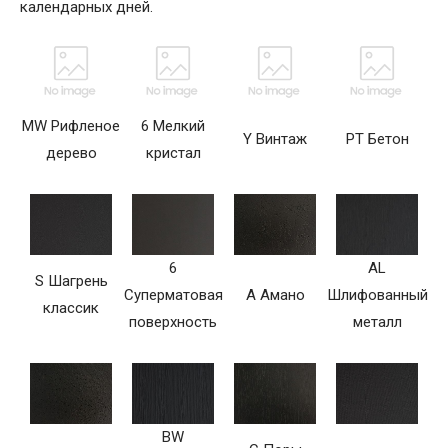
календарных дней.
MW Рифленое
6 Мелкий
Y Винтаж
PT Бетон
дерево
кристал
6
AL
S Шагрень
Суперматовая
A Амано
Шлифованный
классик
поверхность
металл
BW