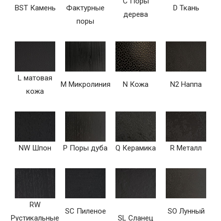
C Поры
BST Камень
Фактурные
D Ткань
дерева
поры
L матовая
M Микролиния
N Кожа
N2 Наппа
кожа
NW Шпон
P Поры дуба
Q Керамика
R Металл
RW
SC Пиленое
SO Лунный
Рустикальные
SL Сланец