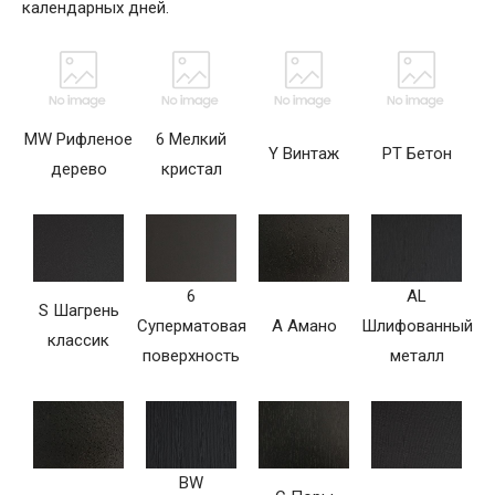
календарных дней.
MW Рифленое
6 Мелкий
Y Винтаж
PT Бетон
дерево
кристал
6
AL
S Шагрень
Суперматовая
A Амано
Шлифованный
классик
поверхность
металл
BW