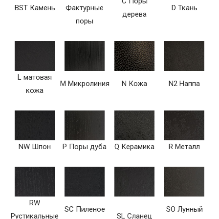
C Поры
BST Камень
Фактурные
D Ткань
дерева
поры
L матовая
M Микролиния
N Кожа
N2 Наппа
кожа
NW Шпон
P Поры дуба
Q Керамика
R Металл
RW
SC Пиленое
SO Лунный
Рустикальные
SL Сланец