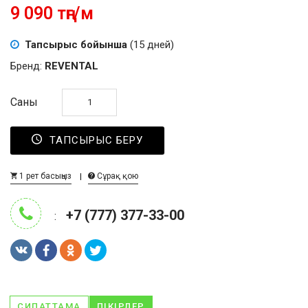
9 090 тңг/м
Тапсырыс бойынша
(15 дней)
Бренд:
REVENTAL
Саны
ТАПСЫРЫС БЕРУ
1 рет басыңыз
Сұрақ қою
+7 (777) 377-33-00
:
СИПАТТАМА
ПІКІРЛЕР