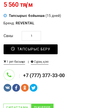
5 560 тңг/м
Тапсырыс бойынша
(15 дней)
Бренд:
REVENTAL
Саны
ТАПСЫРЫС БЕРУ
1 рет басыңыз
Сұрақ қою
+7 (777) 377-33-00
:
СИПАТТАМА
ПІКІРЛЕР