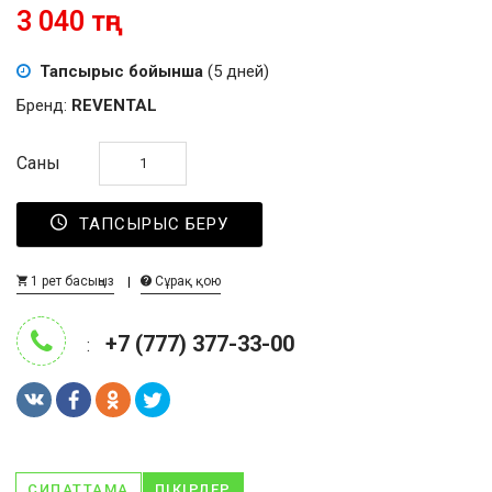
3 040 тңг
Тапсырыс бойынша
(5 дней)
Бренд:
REVENTAL
Саны
ТАПСЫРЫС БЕРУ
1 рет басыңыз
Сұрақ қою
+7 (777) 377-33-00
:
СИПАТТАМА
ПІКІРЛЕР