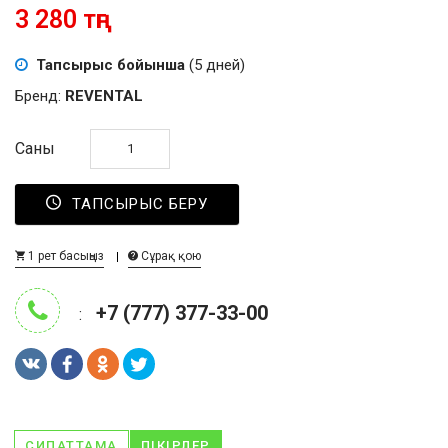
3 280 тңг
Тапсырыс бойынша
(5 дней)
Бренд:
REVENTAL
Саны
ТАПСЫРЫС БЕРУ
1 рет басыңыз
Сұрақ қою
+7 (777) 377-33-00
:
СИПАТТАМА
ПІКІРЛЕР