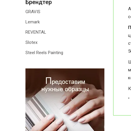
Брендтер
А
GRAVIS
с
Lemark
П
REVENTAL
ц
Slotex
с
5
Steel Reels Painting
Ш
м
к
К
"