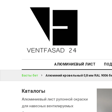
АЛЮМИНИЕВЫЙ
ЛИСТ
ЖҮЙЕГЕ
ПОДСИСТЕМА
КІРІҢІЗ
REVENTAL
ПАРОЛЬДІ
КРОВЕЛЬНЫЙ
ҰМЫТТЫҢЫЗ
АЛЮМИНИЙ
БА?
HPL-ПАНЕЛИ
АЛЮМИНИЕВЫЙ ЛИСТ
ПОД
ПРОЕКТИРОВАНИЕ
Басты бет
Алюминий кровельный 0,8 мм RAL 9006 б
Каталогы
Алюминиевый лист рулонной окраски
для навесных вентилируемых