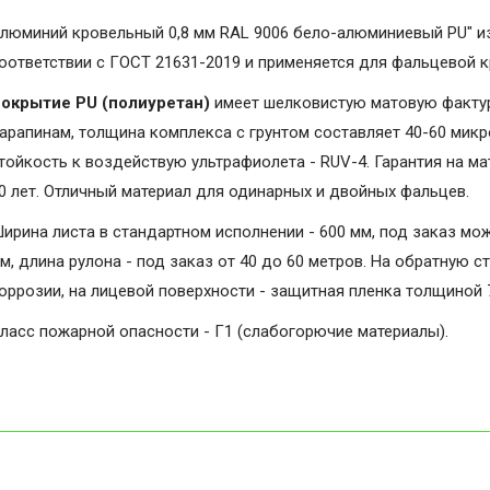
люминий кровельный 0,8 мм RAL 9006 бело-алюминиевый PU" и
оответствии с ГОСТ 21631-2019 и применяется для фальцевой 
окрытие PU (полиуретан)
имеет шелковистую матовую фактуру
арапинам, толщина комплекса с грунтом составляет 40-60 микро
тойкость к воздействую ультрафиолета - RUV-4. Гарантия на мат
0 лет. Отличный материал для одинарных и двойных фальцев.
ирина листа в стандартном исполнении - 600 мм, под заказ мо
м, длина рулона - под заказ от 40 до 60 метров. На обратную с
оррозии, на лицевой поверхности - защитная пленка толщиной 
ласс пожарной опасности - Г1 (слабогорючие материалы).