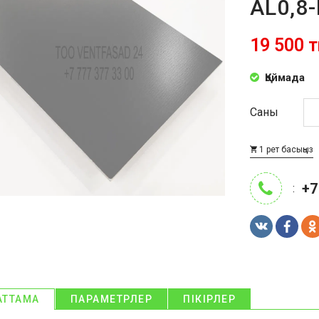
AL0,8
19 500 т
Қоймада
Саны
1 рет басыңыз
+7
:
АТТАМА
ПАРАМЕТРЛЕР
ПІКІРЛЕР