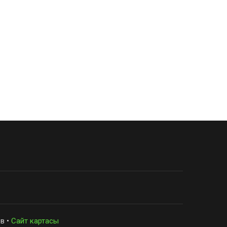
в •
Сайт картасы