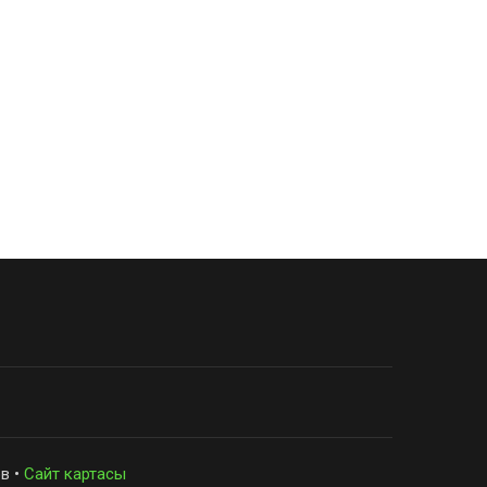
в •
Сайт картасы