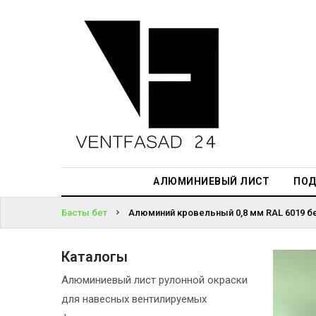
АЛЮМИНИЕВЫЙ
ЛИСТ
ЖҮЙЕГЕ
ПОДСИСТЕМА
КІРІҢІЗ
REVENTAL
ПАРОЛЬДІ
КРОВЕЛЬНЫЙ
ҰМЫТТЫҢЫЗ
АЛЮМИНИЙ
БА?
HPL-ПАНЕЛИ
АЛЮМИНИЕВЫЙ ЛИСТ
ПОД
ПРОЕКТИРОВАНИЕ
Басты бет
Алюминий кровельный 0,8 мм RAL 6019 бе
Каталогы
Алюминиевый лист рулонной окраски
для навесных вентилируемых