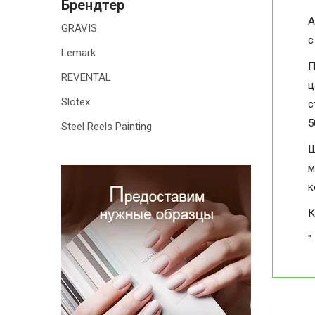
Брендтер
А
GRAVIS
с
Lemark
П
REVENTAL
ц
Slotex
с
5
Steel Reels Painting
Ш
м
к
К
"