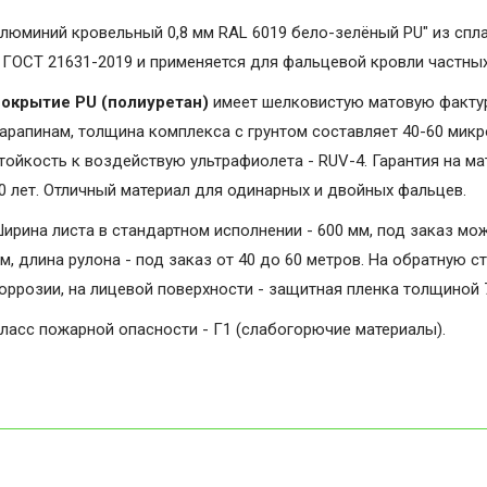
люминий кровельный 0,8 мм RAL 6019 бело-зелёный PU" из спл
 ГОСТ 21631-2019 и применяется для фальцевой кровли частны
окрытие PU (полиуретан)
имеет шелковистую матовую фактуру
арапинам, толщина комплекса с грунтом составляет 40-60 микро
тойкость к воздействую ультрафиолета - RUV-4. Гарантия на мат
0 лет. Отличный материал для одинарных и двойных фальцев.
ирина листа в стандартном исполнении - 600 мм, под заказ мо
м, длина рулона - под заказ от 40 до 60 метров. На обратную с
оррозии, на лицевой поверхности - защитная пленка толщиной 
ласс пожарной опасности - Г1 (слабогорючие материалы).