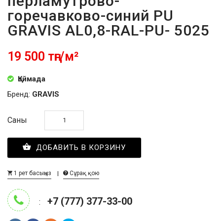
перламутрово-
горечавково-синий PU
GRAVIS AL0,8-RAL-PU- 5025
19 500 тңг/м²
Қоймада
Бренд:
GRAVIS
Саны
ДОБАВИТЬ В КОРЗИНУ
1 рет басыңыз
Сұрақ қою
+7 (777) 377-33-00
: