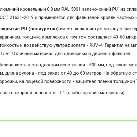
люминий кровельный 0,8 мм RAL 5001 зелёно-синий PU" из спла
ОСТ 21631-2019 и применяется для фальцевой кровли частных 
окрытие PU (полиуретан)
имеет шелковистую матовую фактуру
арапинам, толщина комплекса с грунтом составляет 40-60 микро
тойкость к воздействую ультрафиолета - RUV-4. Гарантия на мат
0 лет. Отличный материал для одинарных и двойных фальцев.
ирина листа в стандартном исполнении - 600 мм, под заказ мо
м, длина рулона - под заказ от 40 до 60 метров. На обратную с
оррозии, на лицевой поверхности - защитная пленка толщиной 
ласс пожарной опасности - Г1 (слабогорючие материалы).