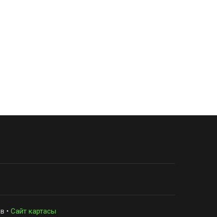
в •
Сайт картасы