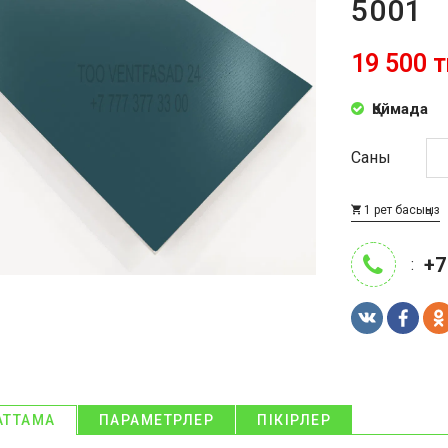
5001
19 500 т
Қоймада
Саны
1 рет басыңыз
+7
:
АТТАМА
ПАРАМЕТРЛЕР
ПІКІРЛЕР