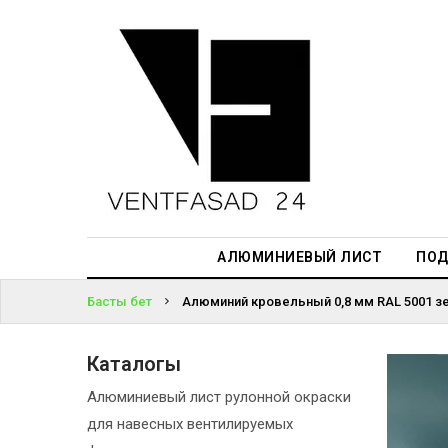
АЛЮМИНИЕВЫЙ
ЛИСТ
ЖҮЙЕГЕ
ПОДСИСТЕМА
КІРІҢІЗ
REVENTAL
ПАРОЛЬДІ
КРОВЕЛЬНЫЙ
ҰМЫТТЫҢЫЗ
АЛЮМИНИЙ
БА?
HPL-ПАНЕЛИ
АЛЮМИНИЕВЫЙ ЛИСТ
ПОД
ПРОЕКТИРОВАНИЕ
Басты бет
Алюминий кровельный 0,8 мм RAL 5001 зе
Каталогы
Алюминиевый лист рулонной окраски
для навесных вентилируемых