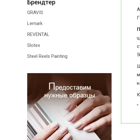
Брендтер
А
GRAVIS
Г
Lemark
П
REVENTAL
ц
Slotex
с
5
Steel Reels Painting
Ш
м
к
К
"