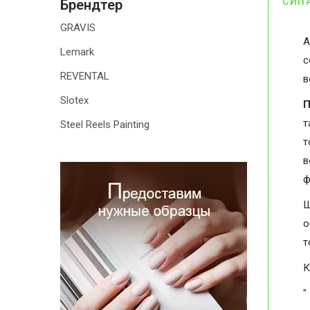
СИП
Брендтер
GRAVIS
А
Lemark
с
REVENTAL
в
Slotex
П
т
Steel Reels Painting
т
в
ф
Ш
о
т
К
"