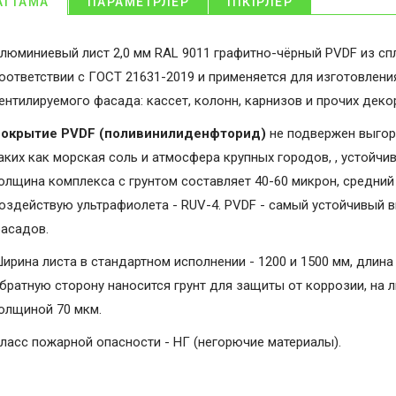
АТТАМА
ПАРАМЕТРЛЕР
ПІКІРЛЕР
люминиевый лист 2,0 мм RAL 9011 графитно-чёрный PVDF из сп
оответствии с ГОСТ 21631-2019 и применяется для изготовлени
ентилируемого фасада: кассет, колонн, карнизов и прочих дек
окрытие PVDF (поливинилиденфторид)
не подвержен выгор
аких как морская соль и атмосфера крупных городов, , устойчи
олщина комплекса с грунтом составляет 40-60 микрон, средний 
оздействую ультрафиолета - RUV-4. PVDF - самый устойчивый 
асадов.
ирина листа в стандартном исполнении - 1200 и 1500 мм, длина 
братную сторону наносится грунт для защиты от коррозии, на 
олщиной 70 мкм.
ласс пожарной опасности - НГ (негорючие материалы).