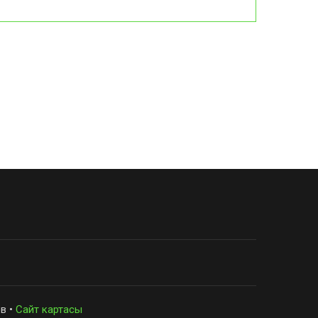
в •
Сайт картасы