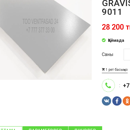
GRAVI
9011
28 200 т
Қоймада
Саны
1 рет басыңыз
+7
: