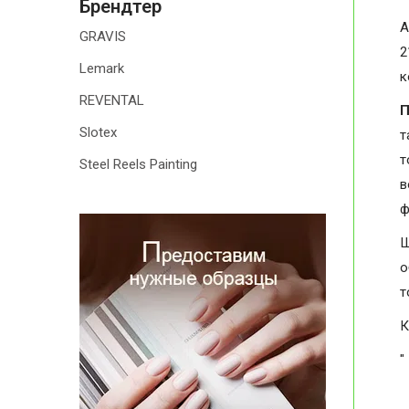
Брендтер
А
GRAVIS
2
Lemark
к
REVENTAL
П
Slotex
т
т
Steel Reels Painting
в
ф
Ш
о
т
К
"