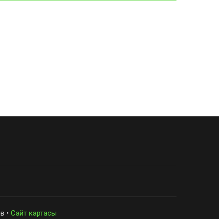
в •
Сайт картасы