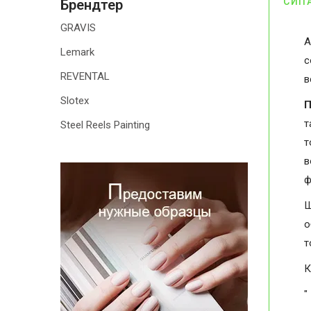
СИП
Брендтер
GRAVIS
А
Lemark
с
REVENTAL
в
Slotex
П
т
Steel Reels Painting
т
в
ф
Ш
о
т
К
"