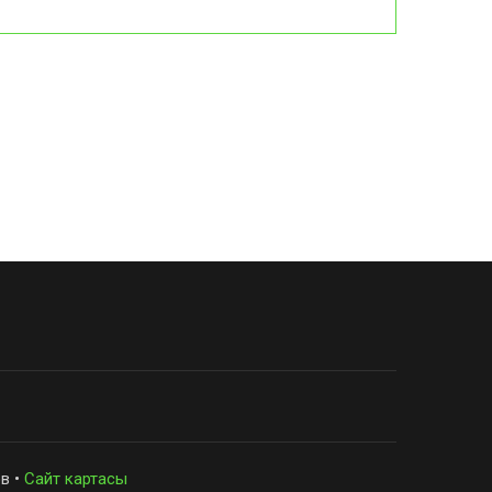
в •
Сайт картасы