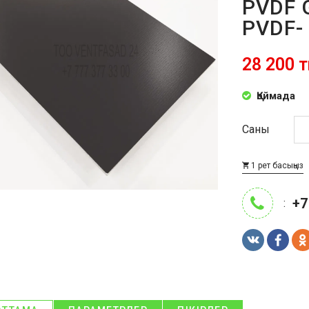
PVDF 
PVDF-
28 200 т
Қоймада
Саны
1 рет басыңыз
+7
: