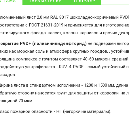
АТТАМА
ПАРАМЕТРЛЕР
ПІКІРЛЕР
люминиевый лист 2,0 мм RAL 8017 шоколадно-коричневый PVDF
оответствии с ГОСТ 21631-2019 и применяется для изготовлени
ентилируемого фасада: кассет, колонн, карнизов и прочих дек
окрытие PVDF (поливинилиденфторид)
не подвержен выгор
аких как морская соль и атмосфера крупных городов, , устойчи
олщина комплекса с грунтом составляет 40-60 микрон, средний 
оздействую ультрафиолета - RUV-4. PVDF - самый устойчивый 
асадов.
ирина листа в стандартном исполнении - 1200 и 1500 мм, длина 
братную сторону наносится грунт для защиты от коррозии, на 
олщиной 70 мкм.
ласс пожарной опасности - НГ (негорючие материалы).