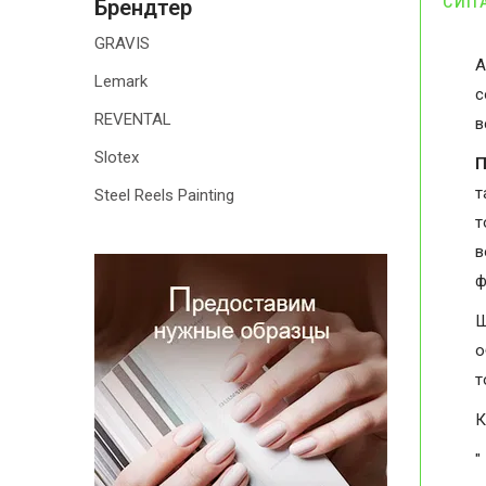
СИП
Брендтер
GRAVIS
А
Lemark
с
REVENTAL
в
Slotex
П
т
Steel Reels Painting
т
в
ф
Ш
о
т
К
"