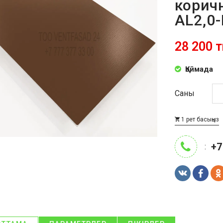
корич
AL2,0
28 200 т
Қоймада
Саны
1 рет басыңыз
+7
: