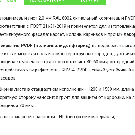
АТТАМА
ПАРАМЕТРЛЕР
ПІКІРЛЕР
люминиевый лист 2,0 мм RAL 8002 сигнальный коричневый PVDF
оответствии с ГОСТ 21631-2019 и применяется для изготовлени
ентилируемого фасада: кассет, колонн, карнизов и прочих дек
окрытие PVDF (поливинилиденфторид)
не подвержен выгор
аких как морская соль и атмосфера крупных городов, , устойчи
олщина комплекса с грунтом составляет 40-60 микрон, средний 
оздействую ультрафиолета - RUV-4. PVDF - самый устойчивый 
асадов.
ирина листа в стандартном исполнении - 1200 и 1500 мм, длина 
братную сторону наносится грунт для защиты от коррозии, на 
олщиной 70 мкм.
ласс пожарной опасности - НГ (негорючие материалы).