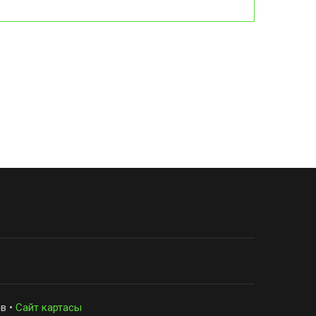
в •
Сайт картасы