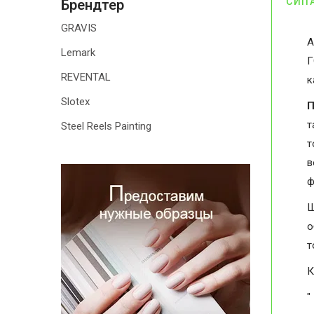
СИП
Брендтер
GRAVIS
А
Lemark
Г
REVENTAL
к
Slotex
П
т
Steel Reels Painting
т
в
ф
Ш
о
т
К
"