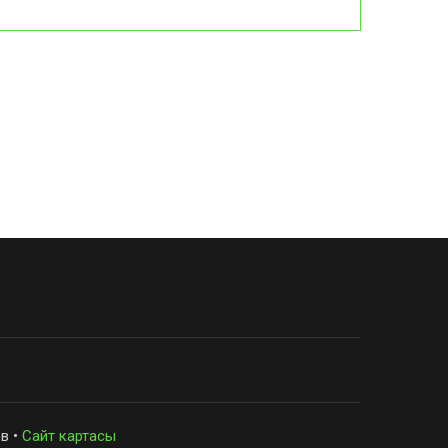
в •
Сайт картасы