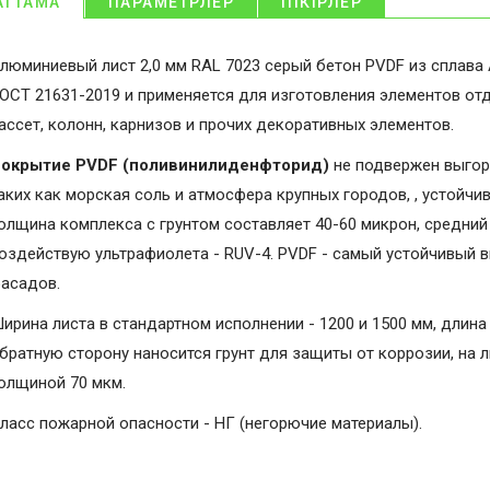
АТТАМА
ПАРАМЕТРЛЕР
ПІКІРЛЕР
люминиевый лист 2,0 мм RAL 7023 серый бетон PVDF из сплава 
ОСТ 21631-2019 и применяется для изготовления элементов от
ассет, колонн, карнизов и прочих декоративных элементов.
окрытие PVDF (поливинилиденфторид)
не подвержен выгор
аких как морская соль и атмосфера крупных городов, , устойчи
олщина комплекса с грунтом составляет 40-60 микрон, средний 
оздействую ультрафиолета - RUV-4. PVDF - самый устойчивый 
асадов.
ирина листа в стандартном исполнении - 1200 и 1500 мм, длина 
братную сторону наносится грунт для защиты от коррозии, на 
олщиной 70 мкм.
ласс пожарной опасности - НГ (негорючие материалы).