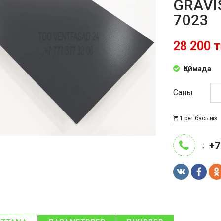
GRAVI
7023
28 200 т
Қоймада
Саны
1 рет басыңыз
+7
: