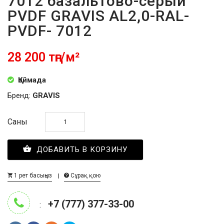
7012 базальтово-серый
PVDF GRAVIS AL2,0-RAL-
PVDF- 7012
28 200 тңг/м²
Қоймада
Бренд:
GRAVIS
Саны
ДОБАВИТЬ В КОРЗИНУ
1 рет басыңыз
Сұрақ қою
+7 (777) 377-33-00
: