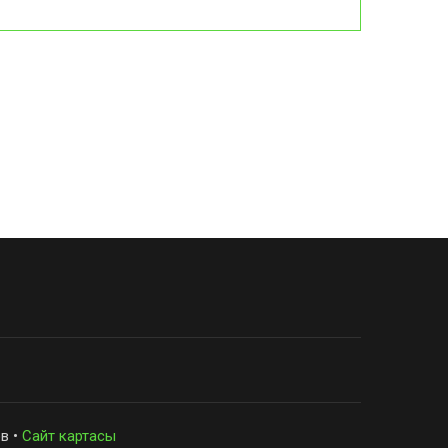
в •
Сайт картасы