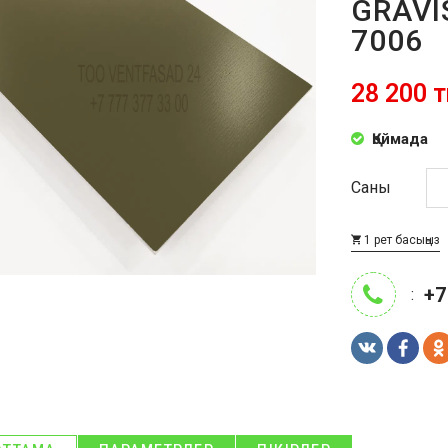
GRAVI
7006
28 200 т
Қоймада
Саны
1 рет басыңыз
+7
: