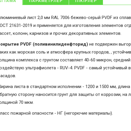
АТТАМА
ПАРАМЕТРЛЕР
ПІКІРЛЕР
люминиевый лист 2,0 мм RAL 7006 бежево-серый PVDF из сплав
ОСТ 21631-2019 и применяется для изготовления элементов от
ассет, колонн, карнизов и прочих декоративных элементов.
окрытие PVDF (поливинилиденфторид)
не подвержен выгор
аких как морская соль и атмосфера крупных городов, , устойчи
олщина комплекса с грунтом составляет 40-60 микрон, средний 
оздействую ультрафиолета - RUV-4. PVDF - самый устойчивый 
асадов.
ирина листа в стандартном исполнении - 1200 и 1500 мм, длина 
братную сторону наносится грунт для защиты от коррозии, на 
олщиной 70 мкм.
ласс пожарной опасности - НГ (негорючие материалы).