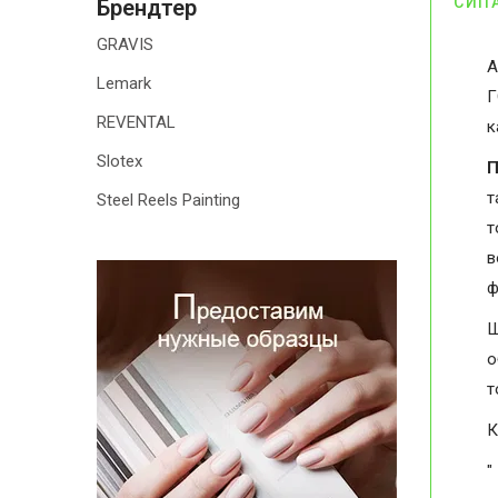
СИП
Брендтер
GRAVIS
А
Lemark
Г
REVENTAL
к
Slotex
П
т
Steel Reels Painting
т
в
ф
Ш
о
т
К
"