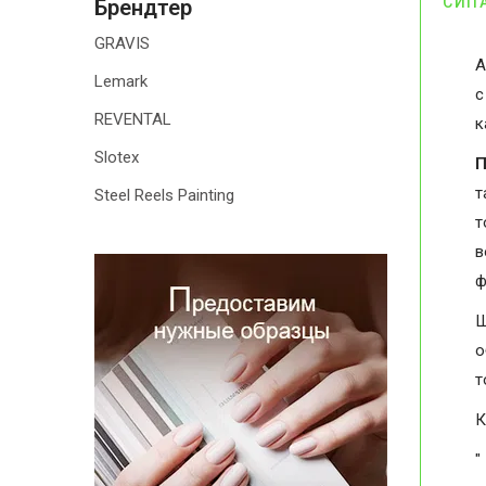
СИП
Брендтер
GRAVIS
А
Lemark
с
REVENTAL
к
Slotex
П
т
Steel Reels Painting
т
в
ф
Ш
о
т
К
"