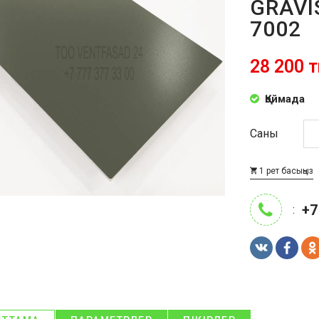
GRAVI
7002
28 200 т
Қоймада
Саны
1 рет басыңыз
+7
: