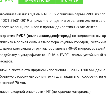
АТТАМА
ПАРАМЕТРЛЕР
ПІКІРЛЕР
люминиевый лист 2,0 мм RAL 7002 оливково-серый PVDF из спл
 ГОСТ 21631-2019 и применяется для изготовления элементов 
ассет, колонн, карнизов и прочих декоративных элементов.
окрытие PVDF (поливинилиденфторид)
не подвержен выгор
аких как морская соль и атмосфера крупных городов, , устойчи
олщина комплекса с грунтом составляет 40-60 микрон, средний 
оздействую ультрафиолета - RUV-4. PVDF - самый устойчивый 
асадов.
ирина листа в стандартном исполнении - 1200 и 1500 мм, длина 
братную сторону наносится грунт для защиты от коррозии, на 
олщиной 70 мкм.
ласс пожарной опасности - НГ (негорючие материалы).