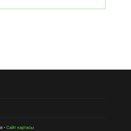
в •
Сайт картасы