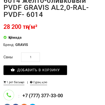
6014 желто-оливковый
PVDF GRAVIS AL2,0-RAL-
PVDF- 6014
28 200 тңг/м²
Қоймада
Бренд:
GRAVIS
Саны
ДОБАВИТЬ В КОРЗИНУ
1 рет басыңыз
Сұрақ қою
+7 (777) 377-33-00
: