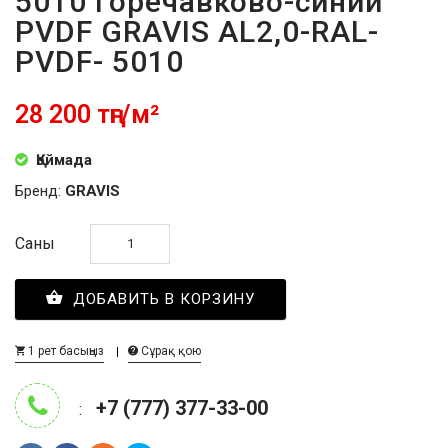
5010 горечавково-синий
PVDF GRAVIS AL2,0-RAL-
PVDF- 5010
28 200 тңг/м²
Қоймада
Бренд:
GRAVIS
Саны
ДОБАВИТЬ В КОРЗИНУ
1 рет басыңыз
Сұрақ қою
+7 (777) 377-33-00
: