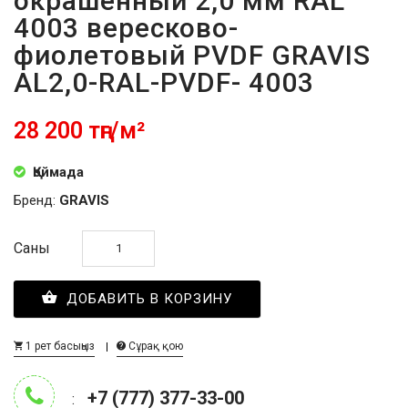
окрашенный 2,0 мм RAL
4003 вересково-
фиолетовый PVDF GRAVIS
AL2,0-RAL-PVDF- 4003
28 200 тңг/м²
Қоймада
Бренд:
GRAVIS
Саны
ДОБАВИТЬ В КОРЗИНУ
1 рет басыңыз
Сұрақ қою
+7 (777) 377-33-00
: