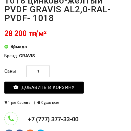
1018 цинково-желтый
PVDF GRAVIS AL2,0-RAL-
PVDF- 1018
28 200 тңг/м²
Қоймада
Бренд:
GRAVIS
Саны
ДОБАВИТЬ В КОРЗИНУ
1 рет басыңыз
Сұрақ қою
+7 (777) 377-33-00
: