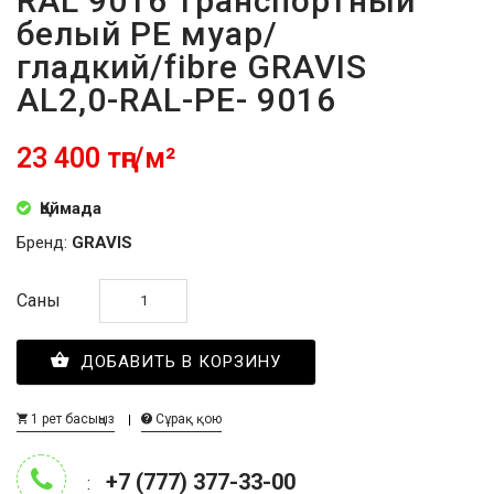
RAL 9016 транспортный
белый PE муар/
гладкий/fibre GRAVIS
AL2,0-RAL-PE- 9016
23 400 тңг/м²
Қоймада
Бренд:
GRAVIS
Саны
ДОБАВИТЬ В КОРЗИНУ
1 рет басыңыз
Сұрақ қою
+7 (777) 377-33-00
: