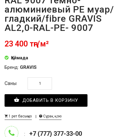
RAL 9007 тёмно-
алюминиевый PE муар/
гладкий/fibre GRAVIS
AL2,0-RAL-PE- 9007
23 400 тңг/м²
Қоймада
Бренд:
GRAVIS
Саны
ДОБАВИТЬ В КОРЗИНУ
1 рет басыңыз
Сұрақ қою
+7 (777) 377-33-00
: