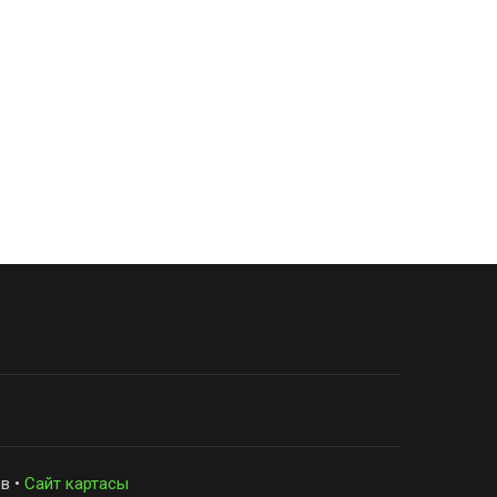
в •
Сайт картасы