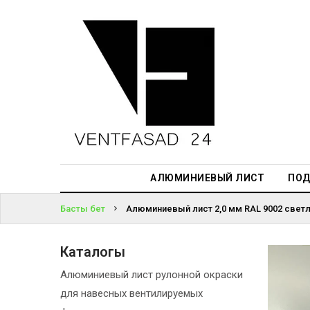
АЛЮМИНИЕВЫЙ
ЛИСТ
ЖҮЙЕГЕ
ПОДСИСТЕМА
КІРІҢІЗ
REVENTAL
ПАРОЛЬДІ
КРОВЕЛЬНЫЙ
ҰМЫТТЫҢЫЗ
АЛЮМИНИЙ
БА?
HPL-ПАНЕЛИ
АЛЮМИНИЕВЫЙ ЛИСТ
ПОД
ПРОЕКТИРОВАНИЕ
Басты бет
Алюминиевый лист 2,0 мм RAL 9002 светл
Каталогы
Алюминиевый лист рулонной окраски
для навесных вентилируемых