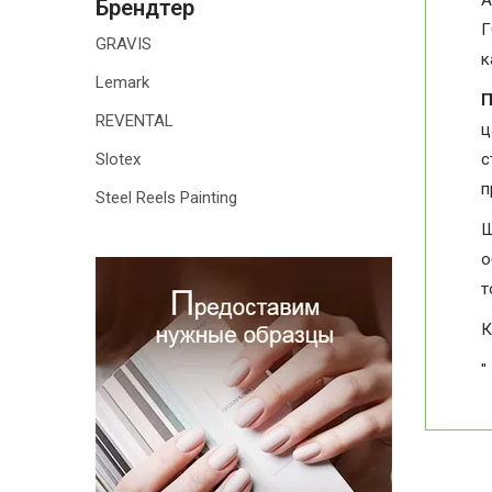
А
Брендтер
Г
GRAVIS
к
Lemark
П
REVENTAL
ц
Slotex
с
п
Steel Reels Painting
Ш
о
т
К
"