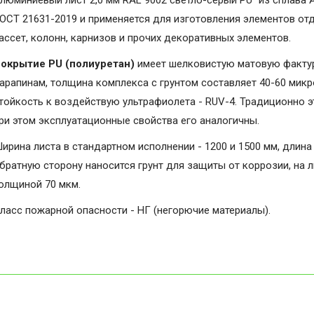
люминиевый лист 2,0 мм RAL 9002 светло-серый PU" из сплава 
ОСТ 21631-2019 и применяется для изготовления элементов от
ассет, колонн, карнизов и прочих декоративных элементов.
окрытие PU (полиуретан)
имеет шелковистую матовую фактуру
арапинам, толщина комплекса с грунтом составляет 40-60 микро
тойкость к воздействую ультрафиолета - RUV-4. Традиционно э
ри этом эксплуатационные свойства его аналогичны.
ирина листа в стандартном исполнении - 1200 и 1500 мм, длина 
братную сторону наносится грунт для защиты от коррозии, на 
олщиной 70 мкм.
ласс пожарной опасности - НГ (негорючие материалы).