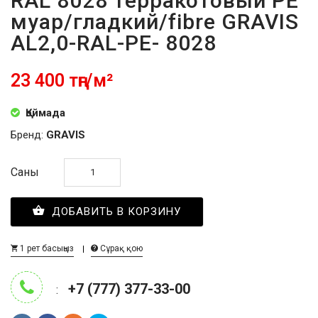
RAL 8028 терракотовый PE
муар/гладкий/fibre GRAVIS
AL2,0-RAL-PE- 8028
23 400 тңг/м²
Қоймада
Бренд:
GRAVIS
Саны
ДОБАВИТЬ В КОРЗИНУ
1 рет басыңыз
Сұрақ қою
+7 (777) 377-33-00
: