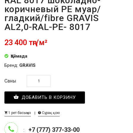
RAL 8017 шоколадно-
коричневый PE муар/
гладкий/fibre GRAVIS
AL2,0-RAL-PE- 8017
23 400 тңг/м²
Қоймада
Бренд:
GRAVIS
Саны
ДОБАВИТЬ В КОРЗИНУ
1 рет басыңыз
Сұрақ қою
+7 (777) 377-33-00
: