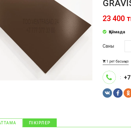
GRAVI
23 400 т
Қоймада
Саны
1 рет басыңыз
+7
:
АТТАМА
ПІКІРЛЕР