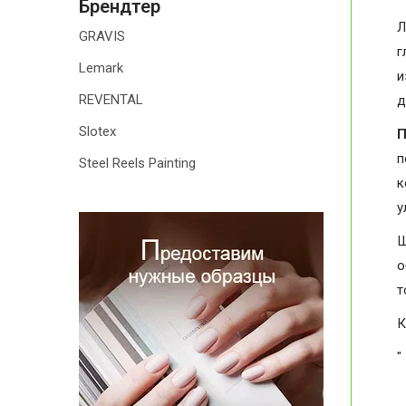
Брендтер
Л
GRAVIS
г
Lemark
и
REVENTAL
д
Slotex
П
п
Steel Reels Painting
к
у
Ш
о
т
К
"