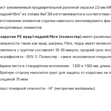
ист алюминиевый предварительной рулонной окраски 2,0 мм RA
ладкий/fibre" из сплава АмГ2М изготавливается в соответствии
зготовления элементов отделки навесного вентилируемого фаса
екоративных элементов.
окрытие PE муар/гладкий/fibre (полиэстер)
имеет различные
оверхности, такие как муар, шагрень, Fibrе, терра, имеет вели
омплекса с грунтом составляет 30-50 микрон, средний срок экс
льтрафиолета - RUV-3. Полиэстер - самое экономичное покрыт
ирина листа в стандартном исполнении - 1200 и 1500 мм, длина 
братную сторону наносится грунт для защиты от коррозии, на 
олщиной 70 мкм.
ласс пожарной опасности - НГ (негорючие материалы).