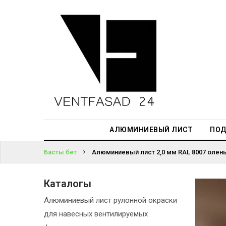
АЛЮМИНИЕВЫЙ
ЛИСТ
ЖҮЙЕГЕ
ПОДСИСТЕМА
КІРІҢІЗ
REVENTAL
ПАРОЛЬДІ
КРОВЕЛЬНЫЙ
ҰМЫТТЫҢЫЗ
АЛЮМИНИЙ
БА?
HPL-ПАНЕЛИ
АЛЮМИНИЕВЫЙ ЛИСТ
ПОД
ПРОЕКТИРОВАНИЕ
Басты бет
Алюминиевый лист 2,0 мм RAL 8007 олень 
Каталогы
Алюминиевый лист рулонной окраски
для навесных вентилируемых