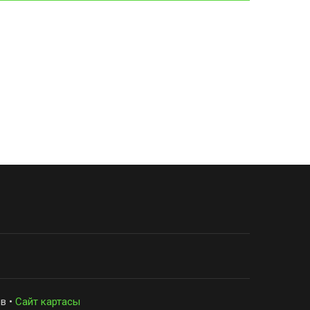
в •
Сайт картасы