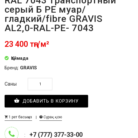
RAL 7043 транспортный
серый Б PE муар/
гладкий/fibre GRAVIS
AL2,0-RAL-PE- 7043
23 400 тңг/м²
Қоймада
Бренд:
GRAVIS
Саны
ДОБАВИТЬ В КОРЗИНУ
1 рет басыңыз
Сұрақ қою
+7 (777) 377-33-00
: