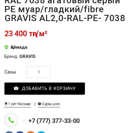
RAL 7038 агатовый серый
PE муар/гладкий/fibre
GRAVIS AL2,0-RAL-PE- 7038
23 400 тңг/м²
Қоймада
Бренд:
GRAVIS
Саны
ДОБАВИТЬ В КОРЗИНУ
1 рет басыңыз
Сұрақ қою
+7 (777) 377-33-00
: