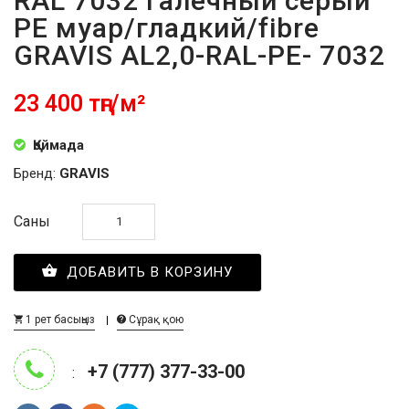
RAL 7032 галечный серый
PE муар/гладкий/fibre
GRAVIS AL2,0-RAL-PE- 7032
23 400 тңг/м²
Қоймада
Бренд:
GRAVIS
Саны
ДОБАВИТЬ В КОРЗИНУ
1 рет басыңыз
Сұрақ қою
+7 (777) 377-33-00
: