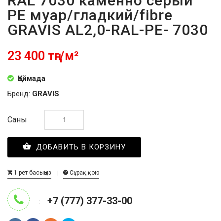
RAL 7030 каменно серый
PE муар/гладкий/fibre
GRAVIS AL2,0-RAL-PE- 7030
23 400 тңг/м²
Қоймада
Бренд:
GRAVIS
Саны
ДОБАВИТЬ В КОРЗИНУ
1 рет басыңыз
Сұрақ қою
+7 (777) 377-33-00
: