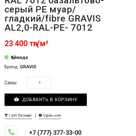
RAL 7012 базальтово-
серый PE муар/
гладкий/fibre GRAVIS
AL2,0-RAL-PE- 7012
23 400 тңг/м²
Қоймада
Бренд:
GRAVIS
Саны
ДОБАВИТЬ В КОРЗИНУ
1 рет басыңыз
Сұрақ қою
+7 (777) 377-33-00
: