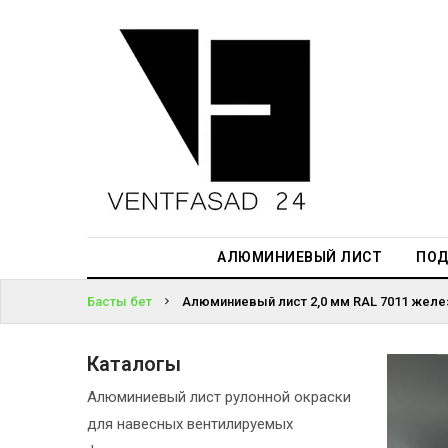
АЛЮМИНИЕВЫЙ
ЛИСТ
ЖҮЙЕГЕ
ПОДСИСТЕМА
КІРІҢІЗ
REVENTAL
ПАРОЛЬДІ
КРОВЕЛЬНЫЙ
ҰМЫТТЫҢЫЗ
АЛЮМИНИЙ
БА?
HPL-ПАНЕЛИ
АЛЮМИНИЕВЫЙ ЛИСТ
ПОД
ПРОЕКТИРОВАНИЕ
Басты бет
Алюминиевый лист 2,0 мм RAL 7011 желез
Каталогы
Алюминиевый лист рулонной окраски
для навесных вентилируемых