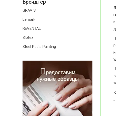
Брендтер
Л
GRAVIS
г
Lemark
и
REVENTAL
д
Slotex
П
п
Steel Reels Painting
к
у
Ш
о
т
К
"