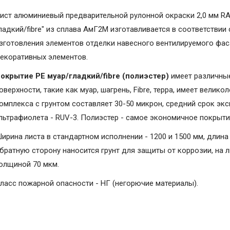
ист алюминиевый предварительной рулонной окраски 2,0 мм RA
ладкий/fibre" из сплава АмГ2М изготавливается в соответствии
зготовления элементов отделки навесного вентилируемого фаса
екоративных элементов.
окрытие PE муар/гладкий/fibre (полиэстер)
имеет различные
оверхности, такие как муар, шагрень, Fibrе, терра, имеет вели
омплекса с грунтом составляет 30-50 микрон, средний срок экс
льтрафиолета - RUV-3. Полиэстер - самое экономичное покрыт
ирина листа в стандартном исполнении - 1200 и 1500 мм, длина 
братную сторону наносится грунт для защиты от коррозии, на 
олщиной 70 мкм.
ласс пожарной опасности - НГ (негорючие материалы).