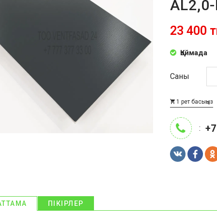
AL2,0-
23 400 т
Қоймада
Саны
1 рет басыңыз
+7
:
АТТАМА
ПІКІРЛЕР