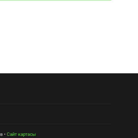
в •
Сайт картасы