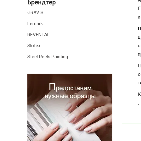
А
Брендтер
Г
GRAVIS
к
Lemark
П
REVENTAL
ц
Slotex
с
п
Steel Reels Painting
Ш
о
т
К
"