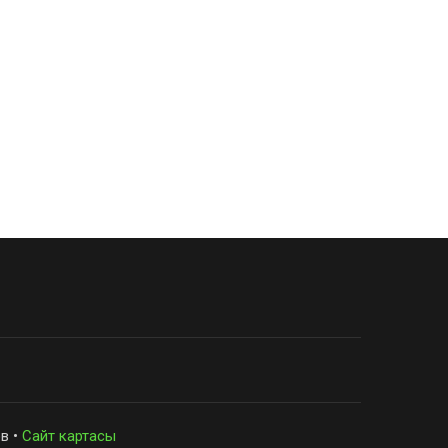
в •
Сайт картасы