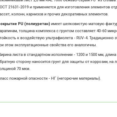
люминиевый лист 2,0 мм RAL 7006 бежево-серый PU" из сплава 
ОСТ 21631-2019 и применяется для изготовления элементов от
ассет, колонн, карнизов и прочих декоративных элементов.
окрытие PU (полиуретан)
имеет шелковистую матовую фактуру
арапинам, толщина комплекса с грунтом составляет 40-60 микро
тойкость к воздействую ультрафиолета - RUV-4. Традиционно э
ри этом эксплуатационные свойства его аналогичны.
ирина листа в стандартном исполнении - 1200 и 1500 мм, длина 
братную сторону наносится грунт для защиты от коррозии, на 
олщиной 70 мкм.
ласс пожарной опасности - НГ (негорючие материалы).