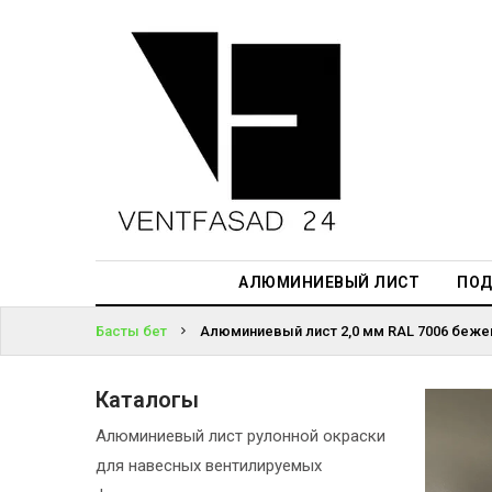
АЛЮМИНИЕВЫЙ
ЛИСТ
ЖҮЙЕГЕ
ПОДСИСТЕМА
КІРІҢІЗ
REVENTAL
ПАРОЛЬДІ
КРОВЕЛЬНЫЙ
ҰМЫТТЫҢЫЗ
АЛЮМИНИЙ
БА?
HPL-ПАНЕЛИ
АЛЮМИНИЕВЫЙ ЛИСТ
ПОД
ПРОЕКТИРОВАНИЕ
Басты бет
Алюминиевый лист 2,0 мм RAL 7006 беже
Каталогы
Алюминиевый лист рулонной окраски
для навесных вентилируемых