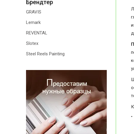
Брендтер
Л
GRAVIS
г
Lemark
и
REVENTAL
д
Slotex
П
п
Steel Reels Painting
к
у
Ш
о
т
К
"