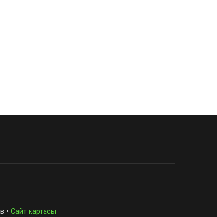
в •
Сайт картасы