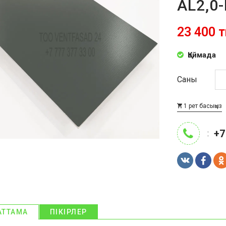
AL2,0-
23 400 т
Қоймада
Саны
1 рет басыңыз
+7
:
АТТАМА
ПІКІРЛЕР