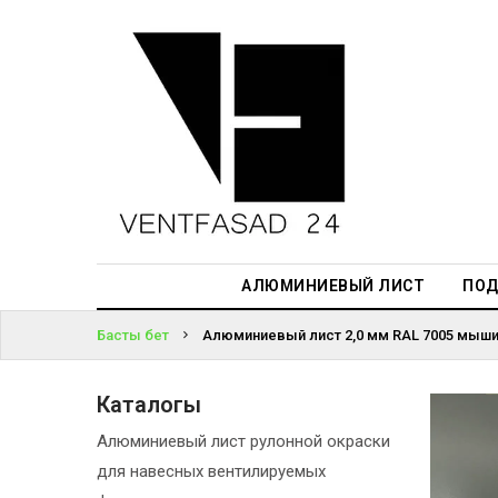
АЛЮМИНИЕВЫЙ
ЛИСТ
ЖҮЙЕГЕ
ПОДСИСТЕМА
КІРІҢІЗ
REVENTAL
ПАРОЛЬДІ
КРОВЕЛЬНЫЙ
ҰМЫТТЫҢЫЗ
АЛЮМИНИЙ
БА?
HPL-ПАНЕЛИ
АЛЮМИНИЕВЫЙ ЛИСТ
ПОД
ПРОЕКТИРОВАНИЕ
Басты бет
Алюминиевый лист 2,0 мм RAL 7005 мышин
Каталогы
Алюминиевый лист рулонной окраски
для навесных вентилируемых