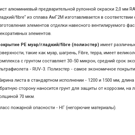
ист алюминиевый предварительной рулонной окраски 2,0 мм R
ладкий/fibre" из сплава АмГ2М изготавливается в соответствии
зготовления элементов отделки навесного вентилируемого фаса
екоративных элементов.
окрытие PE муар/гладкий/fibre (полиэстер)
имеет различные
оверхности, такие как муар, шагрень, Fibrе, терра, имеет вели
омплекса с грунтом составляет 30-50 микрон, средний срок экс
льтрафиолета - RUV-3. Полиэстер - самое экономичное покрыт
ирина листа в стандартном исполнении - 1200 и 1500 мм, длина 
братную сторону наносится грунт для защиты от коррозии, на 
олщиной 70 мкм.
ласс пожарной опасности - НГ (негорючие материалы).