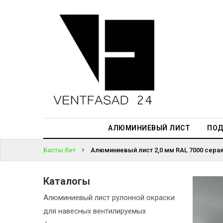
АЛЮМИНИЕВЫЙ
ЛИСТ
ЖҮЙЕГЕ
ПОДСИСТЕМА
КІРІҢІЗ
REVENTAL
ПАРОЛЬДІ
КРОВЕЛЬНЫЙ
ҰМЫТТЫҢЫЗ
АЛЮМИНИЙ
БА?
HPL-ПАНЕЛИ
АЛЮМИНИЕВЫЙ ЛИСТ
ПОД
ПРОЕКТИРОВАНИЕ
Басты бет
Алюминиевый лист 2,0 мм RAL 7000 серая
Каталогы
Алюминиевый лист рулонной окраски
для навесных вентилируемых