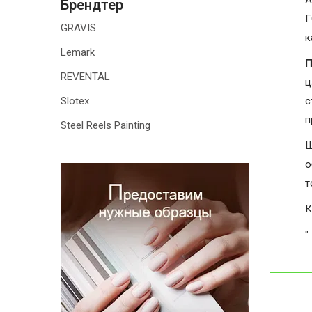
А
Брендтер
Г
GRAVIS
к
Lemark
П
REVENTAL
ц
Slotex
с
п
Steel Reels Painting
Ш
о
т
К
"