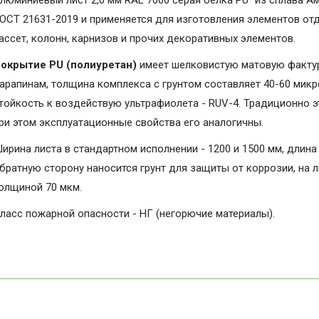
люминиевый лист 2,0 мм RAL 7000 серая белка PU" из сплава А
ОСТ 21631-2019 и применяется для изготовления элементов от
ассет, колонн, карнизов и прочих декоративных элементов.
окрытие PU (полиуретан)
имеет шелковистую матовую фактуру
арапинам, толщина комплекса с грунтом составляет 40-60 микро
тойкость к воздействую ультрафиолета - RUV-4. Традиционно э
ри этом эксплуатационные свойства его аналогичны.
ирина листа в стандартном исполнении - 1200 и 1500 мм, длина 
братную сторону наносится грунт для защиты от коррозии, на 
олщиной 70 мкм.
ласс пожарной опасности - НГ (негорючие материалы).