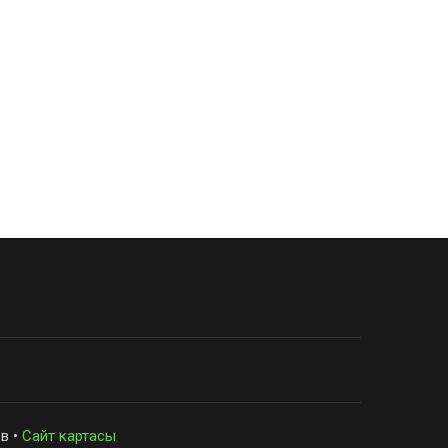
в •
Сайт картасы