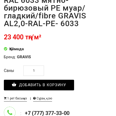
RAL 6033 мятно-
бирюзовый PE муар/
гладкий/fibre GRAVIS
AL2,0-RAL-PE- 6033
23 400 тңг/м²
Қоймада
Бренд:
GRAVIS
Саны
ДОБАВИТЬ В КОРЗИНУ
1 рет басыңыз
Сұрақ қою
+7 (777) 377-33-00
: