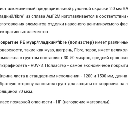
ист алюминиевый предварительной рулонной окраски 2,0 мм RA
ладкий/fibre" из сплава АмГ2М изготавливается в соответствии
зготовления элементов отделки навесного вентилируемого фаса
екоративных элементов.
окрытие PE муар/гладкий/fibre (полиэстер)
имеет различные
оверхности, такие как муар, шагрень, Fibrе, терра, имеет вели
омплекса с грунтом составляет 30-50 микрон, средний срок экс
льтрафиолета - RUV-3. Полиэстер - самое экономичное покрыт
ирина листа в стандартном исполнении - 1200 и 1500 мм, длина 
братную сторону наносится грунт для защиты от коррозии, на 
олщиной 70 мкм.
ласс пожарной опасности - НГ (негорючие материалы).