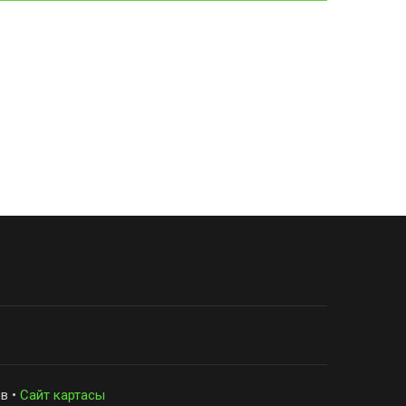
в •
Сайт картасы