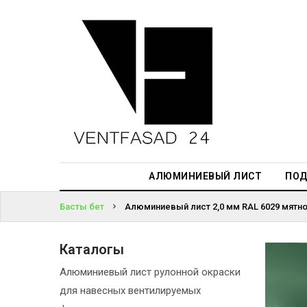
АЛЮМИНИЕВЫЙ
ЛИСТ
ЖҮЙЕГЕ
ПОДСИСТЕМА
КІРІҢІЗ
REVENTAL
ПАРОЛЬДІ
КРОВЕЛЬНЫЙ
ҰМЫТТЫҢЫЗ
АЛЮМИНИЙ
БА?
HPL-ПАНЕЛИ
АЛЮМИНИЕВЫЙ ЛИСТ
ПОД
ПРОЕКТИРОВАНИЕ
Басты бет
Алюминиевый лист 2,0 мм RAL 6029 мятно-
Каталогы
Алюминиевый лист рулонной окраски
для навесных вентилируемых