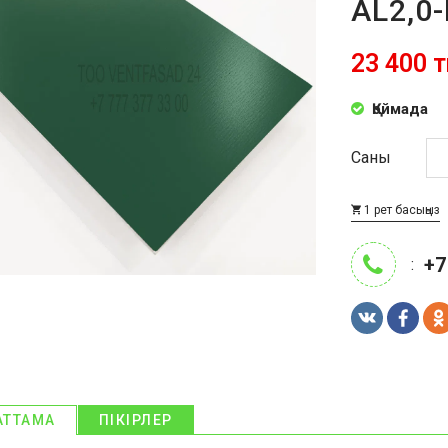
AL2,0-
23 400 т
Қоймада
Саны
1 рет басыңыз
+7
:
АТТАМА
ПІКІРЛЕР