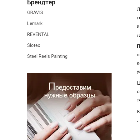
Брендтер
Л
GRAVIS
г
Lemark
и
REVENTAL
д
Slotex
П
п
Steel Reels Painting
к
у
Ш
о
т
К
"