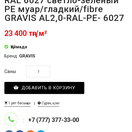
RAL 6027 светло-зелёный
PE муар/гладкий/fibre
GRAVIS AL2,0-RAL-PE- 6027
23 400 тңг/м²
Қоймада
Бренд:
GRAVIS
Саны
ДОБАВИТЬ В КОРЗИНУ
1 рет басыңыз
Сұрақ қою
+7 (777) 377-33-00
: