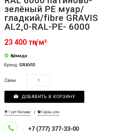
RAL 6000 патиново-
зелёный PE муар/
гладкий/fibre GRAVIS
AL2,0-RAL-PE- 6000
23 400 тңг/м²
Қоймада
Бренд:
GRAVIS
Саны
ДОБАВИТЬ В КОРЗИНУ
1 рет басыңыз
Сұрақ қою
+7 (777) 377-33-00
: